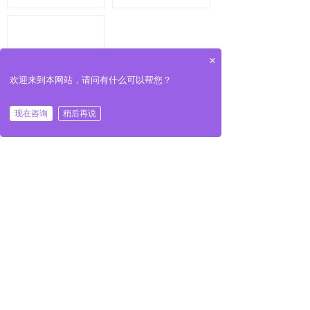
×
欢迎来到本网站，请问有什么可以帮您？
现在咨询
稍后再说
60mm外径单圈
RS485+0-10V双
共 3 条记录
1